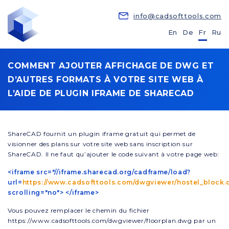
info@cadsofttools.com
En
De
Fr
Ru
COMMENT AJOUTER AFFICHAGE DE DWG ET
D’AUTRES FORMATS À VOTRE SITE WEB À
L’AIDE DE PLUGIN IFRAME DE SHARECAD
ShareCAD fournit un plugin iframe gratuit qui permet de
visionner des plans sur votre site web sans inscription sur
ShareCAD. Il ne faut qu’ajouter le code suivant à votre page web:
<iframe src="//iframe.sharecad.org/cadframe/load?
url=
https://www.cadsofttools.com/dwgviewer/hostel_block.
scrolling="no"> </iframe>
Vous pouvez remplacer le chemin du fichier
https://www.cadsofttools.com/dwgviewer/floorplan.dwg par un