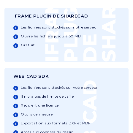
D
I
F
R
A
M
E
P
L
U
G
I
D
S
H
A
R
E
C
A
N
IFRAME PLUGIN DE SHARECAD
Les fichiers sont stockés sur notre serveur
E
Ouvre les fichiers jusqu'à 50 MB
Gratuit
WEB CAD SDK
W
E
B
C
A
D
S
D
Les fichiers sont stockés sur votre serveur
Il n'y a pas de limite de taille
Requiert une licence
Outils de mesure
Exportation aux formats DXF et PDF
Accès aux données du dessin